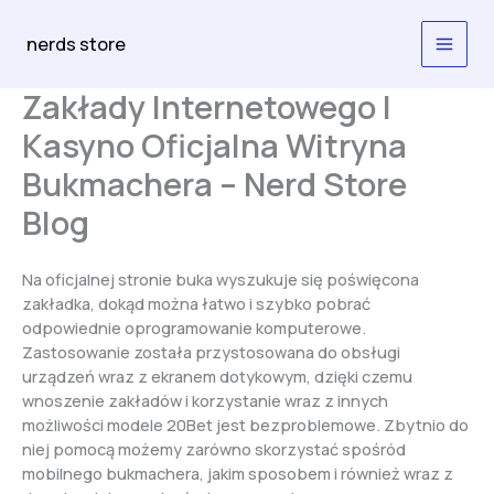
Skip
to
nerds store
content
Zakłady Internetowego I
Kasyno Oficjalna Witryna
Bukmachera – Nerd Store
Blog
Na oficjalnej stronie buka wyszukuje się poświęcona
zakładka, dokąd można łatwo i szybko pobrać
odpowiednie oprogramowanie komputerowe.
Zastosowanie została przystosowana do obsługi
urządzeń wraz z ekranem dotykowym, dzięki czemu
wnoszenie zakładów i korzystanie wraz z innych
możliwości modele 20Bet jest bezproblemowe. Zbytnio do
niej pomocą możemy zarówno skorzystać spośród
mobilnego bukmachera, jakim sposobem i również wraz z