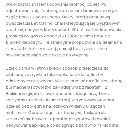
wykorzystać system kodowania promocji 20Bet. Po
rejestrowania się, fani mogą otrzymać darmowe spiny jak
część bonusu powitalnego. Odkryj ofertę bonusową
dwadzieścia Bet Casino, charakteryzującą się wyjątkowymi
rabatami, danymi w który sposób 20bet system kodowania
promocji wyjąwszy depozytu i 20bet casino bonus z
brakiem depozytu. Te atrakcyjne propozycje są idealne na
rzecz ludzi, którzy szukają emocji bez ryzyka i chcą
maksymalizować swoje okazje na wygraną.
Dzięki pani a w łatwy i prędki sposób przejdziesz do
ulubionej rozrywki, a także dokonasz dużej liczby
odmiennych aktywności. Musisz przejść na oficjalną stronę
bukmachera i otworzyć zakładkę wraz z rabatami. Z
Brakiem względu na owo, spośród jakiego urządzenia
korzystasz (tablet lub smartfon) witryna www powinna
działać bezbłędnie na różnych wydaniu urządzeń
mobilnych. Oprócz tego, że strona jest łaskawa dla
urządzeń mobilnych – operator przygotował również
dedykowaną aplikację do ściągnięcia zarówno na Mobilne,