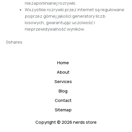
niezapomnianej rozrywki.
Wszystkie rozrywki przez internet są regulowane
poprzez górnej jakości generatory liczb
losowych, gwarantując uczciwość i
nieprzewidywalność wyników.
0
shares
Home
About
Services
Blog
Contact
Sitemap
Copyright © 2026 nerds store