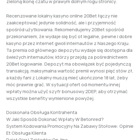
zieloną ikonę czatu w prawym dolnym rogu stronicy.
Recenzowane lokalny kasyno online 20Bet łączy nie
zaakceptować jedynie solidność, ale i przyjemność
spośród użytkowania. Rekomendujemy 20Bet spośród
przekonaniem, że wydaje się być ot legalne, pewne i dobre
kasyno przez internet gwoli internautów z Naszego Kraju.
Ta premia od głównego depozytu wydaje się dostępna dla
świeżych internautów, którzy przejdą za pośrednictwem
20Bet logowanie. Depozyt ma obowiązek być pojedynczą
transakcją, maksymalna wartość premii wynosi pięć stów zł,
a każdy fani z Lokalny muszą mieć ukończone 18 lat, żeby
móc prawnie grać. W sytuacji ofert od momentu innej
wpłaty można użyć szyfr bonusowy 2DEP, aby otrzymać
wszystkie benefity wymienione powyżej.
Doskonała Obsługa Kontrahenta
W Jaki Sposób Dokonać Wpłaty W Betonred?
System Kodowania Promocyjny Na Zabawy Stołowe: Opinie
Et Obsługa Klienta
Dział Gier I Zakładów On-line