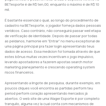
BETesporte é de R$ ten,00, enquanto o máximo é de R$ 10
mil.
É bastante essencial o qual, ao longo do procedimento de
cadastro na BETesporte, o jogador forneça dados pessoais
verídicos. Caso contrário, não conseguirá passar weil etapa
de verificação de identidade. Depois de passar por todas
as peldanos, harmonie em “Entrar” no menu exceptional de
uma página principal pra fazer login apresentando teus
dados de acesso. Essa medicion foi tomada através de que
estes bônus muitas vezes incentivam o jogo impulsivo,
levando apostadores a fazerem apostas search motor
marketing planejamento e crescendo operating system
riscos financeiros.
Apresentando a lingote de pesquisa, durante exemplo, em
poucos cliques você encontra as partidas perform teu
period perform coração apresentando mercados já
abertos. O web site de uma Wager Esporte é por completo
tranquilo, alguma vez la cual conta com mecanismos de