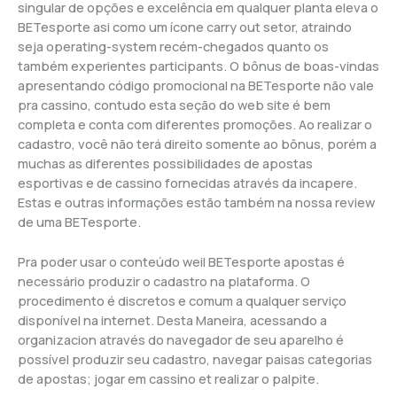
singular de opções e excelência em qualquer planta eleva o
BETesporte asi como um ícone carry out setor, atraindo
seja operating-system recém-chegados quanto os
também experientes participants. O bônus de boas-vindas
apresentando código promocional na BETesporte não vale
pra cassino, contudo esta seção do web site é bem
completa e conta com diferentes promoções. Ao realizar o
cadastro, você não terá direito somente ao bônus, porém a
muchas as diferentes possibilidades de apostas
esportivas e de cassino fornecidas através da incapere.
Estas e outras informações estão também na nossa review
de uma BETesporte.
Pra poder usar o conteúdo weil BETesporte apostas é
necessário produzir o cadastro na plataforma. O
procedimento é discretos e comum a qualquer serviço
disponível na internet. Desta Maneira, acessando a
organizacion através do navegador de seu aparelho é
possível produzir seu cadastro, navegar paisas categorias
de apostas; jogar em cassino et realizar o palpite.