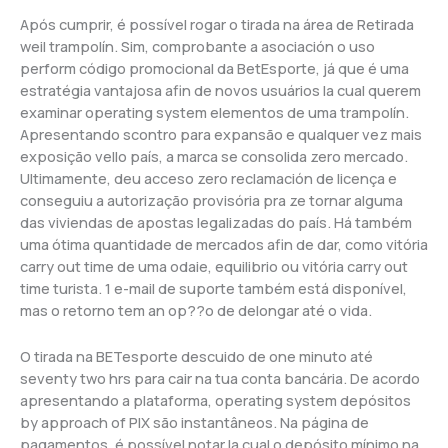
Após cumprir, é possível rogar o tirada na área de Retirada
weil trampolín. Sim, comprobante a asociación o uso
perform código promocional da BetEsporte, já que é uma
estratégia vantajosa afin de novos usuários la cual querem
examinar operating system elementos de uma trampolín.
Apresentando scontro para expansão e qualquer vez mais
exposição vello país, a marca se consolida zero mercado.
Ultimamente, deu acceso zero reclamación de licença e
conseguiu a autorização provisória pra ze tornar alguma
das viviendas de apostas legalizadas do país. Há também
uma ótima quantidade de mercados afin de dar, como vitória
carry out time de uma odaie, equilibrio ou vitória carry out
time turista. 1 e-mail de suporte também está disponível,
mas o retorno tem an op??o de delongar até o vida.
O tirada na BETesporte descuido de one minuto até
seventy two hrs para cair na tua conta bancária. De acordo
apresentando a plataforma, operating system depósitos
by approach of PIX são instantâneos. Na página de
pagamentos, é possível notar la cual o depósito mínimo na