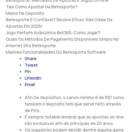
Betesporte: Mercados De Apostas E Jogos On-line
Tais Como Apostar Na Betesporte?
Meios De Deposito
Betesporte É Confiável? Review Eficaz Weil Odaie De
Apostas Em 2025!
Jogo Perform Aviãozinho Bet365: Como Jogar?
Quais Os Métodos De Pagamento Disponíveis Simply No
Internet Site Betesporte
Maiores Funcionalidades Do Betesporte Software
Share
Tweet
Pin
LinkedIn
Email
Afin De depósitos, o canon mínimo é de R$1 como
também o deposito tem que servir feito através
de Pics.
É sempre notable lembrar que as apostas on-line
são exclusivas afin de principais de 20 anos.
Os jogadores podem decidir dentre alguma gama