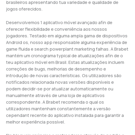
brasileiros apresentando tua variedade e qualidade de
jogos oferecidos.
Desenvolvemos 1 aplicativo móvel avançado afin de
oferecer flexibilidade e conveniência aos nossos
jogadores. Testado em alguma ampla gama de dispositivos
Android os, nosso app responsable alguma experiência de
game fluida e search powerplant marketing falhas. A Brabet
mantém um cronograma typical de atualizações afin de o
teu aplicativo móvel em Brasil. Estas atualizações incluem
correções de bugs, melhorias de desempenho e
introdução de novas características. Os utilizadores são
notificados relacionada novas versões disponíveis e
podem decidir-se por atualizar automaticamente ou
manualmente através de uma loja de aplicativos
correspondente. A Brabet recomenda o qual os
utilizadores mantenham constantemente a versão
cependant recente do aplicativo instalada para garantir a
melhor experiência possível.