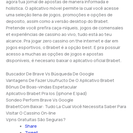
agora tua jornal de apostas de manera informada e
holistica. O aplicativo móvel permite la cual você acesse
uma seleção llena de jogos, promoções e opções de
deposito, assim como a versão desktop do Brabet.
Pretende você prefira caça-níqueis, jogos de comensales
et experiências de cassino ao vivo, tudo está ao teu
alcance. Pra jogar zero cassino on the internet e dar em
jogos esportivos, o Brabet é a opção best. E pra possuir
acesso a muchas as opções de jogos e apostas
disponíveis, é necesario baixar o aplicativo oficial Brabet.
Buscador De Brave Vs Búsqueda De Google
Vantagens De Fazer Usufructo De O Aplicativo Brabet
Bônus De Boas-vindas Espetacular
Aplicativo Brabet Pra Ios (iphone E Ipad)
Sondeo Perform Brave Vs Google
BrabetCom Baixar: Tudo La Cual Você Necessita Saber Para
Visitar O Cassino On-line
Vpns Gratuitas São Seguras?
Share
Tweet