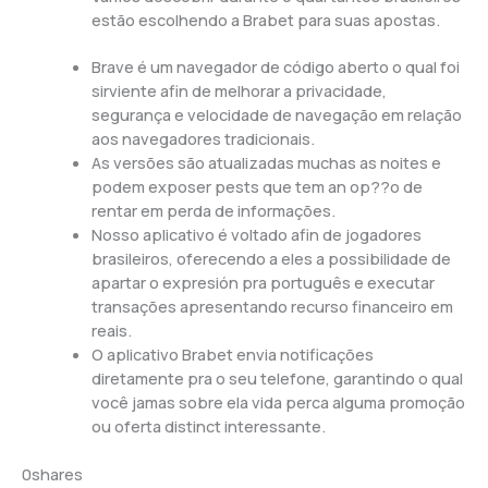
estão escolhendo a Brabet para suas apostas.
Brave é um navegador de código aberto o qual foi
sirviente afin de melhorar a privacidade,
segurança e velocidade de navegação em relação
aos navegadores tradicionais.
As versões são atualizadas muchas as noites e
podem exposer pests que tem an op??o de
rentar em perda de informações.
Nosso aplicativo é voltado afin de jogadores
brasileiros, oferecendo a eles a possibilidade de
apartar o expresión pra português e executar
transações apresentando recurso financeiro em
reais.
O aplicativo Brabet envia notificações
diretamente pra o seu telefone, garantindo o qual
você jamas sobre ela vida perca alguma promoção
ou oferta distinct interessante.
0
shares