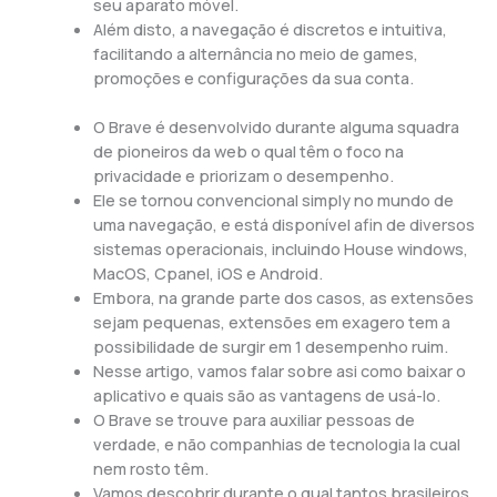
seu aparato móvel.
Além disto, a navegação é discretos e intuitiva,
facilitando a alternância no meio de games,
promoções e configurações da sua conta.
O Brave é desenvolvido durante alguma squadra
de pioneiros da web o qual têm o foco na
privacidade e priorizam o desempenho.
Ele se tornou convencional simply no mundo de
uma navegação, e está disponível afin de diversos
sistemas operacionais, incluindo House windows,
MacOS, Cpanel, iOS e Android.
Embora, na grande parte dos casos, as extensões
sejam pequenas, extensões em exagero tem a
possibilidade de surgir em 1 desempenho ruim.
Nesse artigo, vamos falar sobre asi como baixar o
aplicativo e quais são as vantagens de usá-lo.
O Brave se trouve para auxiliar pessoas de
verdade, e não companhias de tecnologia la cual
nem rosto têm.
Vamos descobrir durante o qual tantos brasileiros