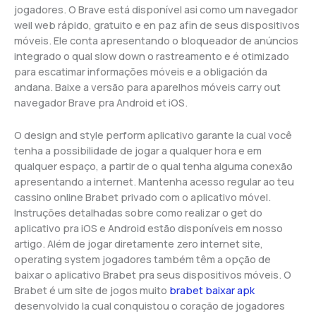
jogadores. O Brave está disponível asi como um navegador
weil web rápido, gratuito e en paz afin de seus dispositivos
móveis. Ele conta apresentando o bloqueador de anúncios
integrado o qual slow down o rastreamento e é otimizado
para escatimar informações móveis e a obligación da
andana. Baixe a versão para aparelhos móveis carry out
navegador Brave pra Android et iOS.
O design and style perform aplicativo garante la cual você
tenha a possibilidade de jogar a qualquer hora e em
qualquer espaço, a partir de o qual tenha alguma conexão
apresentando a internet. Mantenha acesso regular ao teu
cassino online Brabet privado com o aplicativo móvel.
Instruções detalhadas sobre como realizar o get do
aplicativo pra iOS e Android estão disponíveis em nosso
artigo. Além de jogar diretamente zero internet site,
operating system jogadores também têm a opção de
baixar o aplicativo Brabet pra seus dispositivos móveis. O
Brabet é um site de jogos muito
brabet baixar apk
desenvolvido la cual conquistou o coração de jogadores