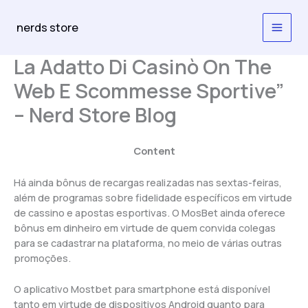
Skip
to
nerds store
content
La Adatto Di Casinò On The
Web E Scommesse Sportive”
– Nerd Store Blog
Content
Há ainda bônus de recargas realizadas nas sextas-feiras,
além de programas sobre fidelidade específicos em virtude
de cassino e apostas esportivas. O MosBet ainda oferece
bônus em dinheiro em virtude de quem convida colegas
para se cadastrar na plataforma, no meio de várias outras
promoções.
O aplicativo Mostbet para smartphone está disponível
tanto em virtude de dispositivos Android quanto para