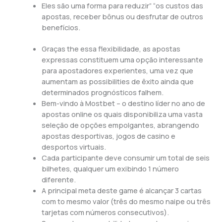
Eles são uma forma para reduzir” “os custos das
apostas, receber bônus ou desfrutar de outros
benefícios.
Graças the essa flexibilidade, as apostas
expressas constituem uma opção interessante
para apostadores experientes, uma vez que
aumentam as possibilities de êxito ainda que
determinados prognósticos falhem.
Bem-vindo à Mostbet – o destino líder no ano de
apostas online os quais disponibiliza uma vasta
seleção de opções empolgantes, abrangendo
apostas desportivas, jogos de casino e
desportos virtuais.
Cada participante deve consumir um total de seis
bilhetes, qualquer um exibindo 1 número
diferente.
A principal meta deste game é alcançar 3 cartas
com to mesmo valor (três do mesmo naipe ou três
tarjetas com números consecutivos).