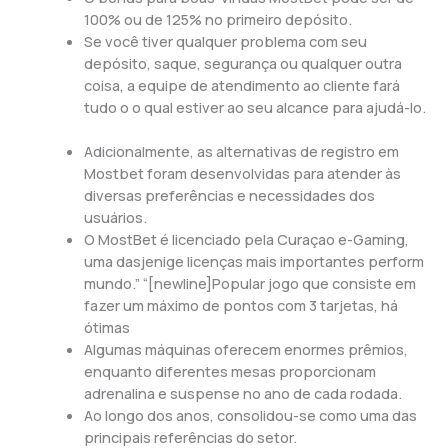
100% ou de 125% no primeiro depósito.
Se você tiver qualquer problema com seu
depósito, saque, segurança ou qualquer outra
coisa, a equipe de atendimento ao cliente fará
tudo o o qual estiver ao seu alcance para ajudá-lo.
Adicionalmente, as alternativas de registro em
Mostbet foram desenvolvidas para atender às
diversas preferências e necessidades dos
usuários.
O MostBet é licenciado pela Curaçao e-Gaming,
uma dasjenige licenças mais importantes perform
mundo.” “[newline]Popular jogo que consiste em
fazer um máximo de pontos com 3 tarjetas, há
ótimas
Algumas máquinas oferecem enormes prêmios,
enquanto diferentes mesas proporcionam
adrenalina e suspense no ano de cada rodada.
Ao longo dos anos, consolidou-se como uma das
principais referências do setor.