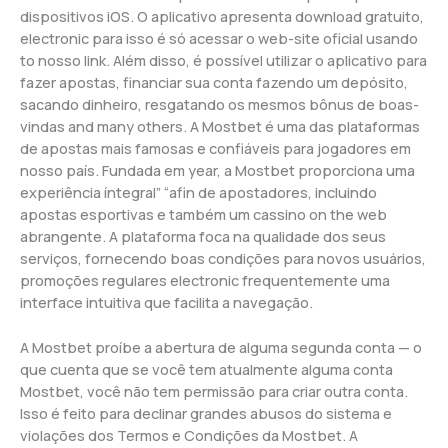
dispositivos iOS. O aplicativo apresenta download gratuito,
electronic para isso é só acessar o web-site oficial usando
to nosso link. Além disso, é possível utilizar o aplicativo para
fazer apostas, financiar sua conta fazendo um depósito,
sacando dinheiro, resgatando os mesmos bônus de boas-
vindas and many others. A Mostbet é uma das plataformas
de apostas mais famosas e confiáveis para jogadores em
nosso país. Fundada em year, a Mostbet proporciona uma
experiência íntegral” “afin de apostadores, incluindo
apostas esportivas e também um cassino on the web
abrangente. A plataforma foca na qualidade dos seus
serviços, fornecendo boas condições para novos usuários,
promoções regulares electronic frequentemente uma
interface intuitiva que facilita a navegação.
A Mostbet proíbe a abertura de alguma segunda conta — o
que cuenta que se você tem atualmente alguma conta
Mostbet, você não tem permissão para criar outra conta.
Isso é feito para declinar grandes abusos do sistema e
violações dos Termos e Condições da Mostbet. A