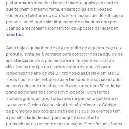
plataforma irá desativar imediatamente quaisquer contas
que tenham o mesmo fama, endereço de email-based,
número de telefone ou outras informações de identificação
pessoal. Você pode simultaneamente criar duas equipes
usando a mecanismo Construtor de Apostas da Mostbet
mostbet
.
Caso haja alguma incerteza a respeito de algum serviço ou
produto, sinta-se à vontade para contatar nossa equipe de
assistência técnica por meio de e-mail systems chat ao
vivo. Nossa equipe do cassino estará disponível para
responder no ano de até 24 hrs nos dias úteis e em até 12
horas nos fins de hebdómada e feriados. E isso não é tudo;
ao sony ericsson registrar, você ainda receberá 30 rodadas
grátis adicionais tais como novo jogador! Com tantas
rodadas grátis, as oportunidades de ganhar o goldmine e
lucrar zero Casino Online Mostbet são inúmeras. Códigos
de promoção são códigos especiais la cual os clientes tem
a possibilidade de usar para adquirir uma oferta
promocional ou desconto nos serviços. Eles são uma forma