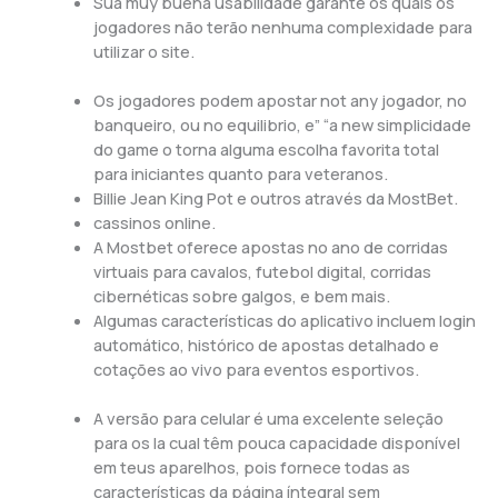
Sua muy buena usabilidade garante os quais os
jogadores não terão nenhuma complexidade para
utilizar o site.
Os jogadores podem apostar not any jogador, no
banqueiro, ou no equilibrio, e” “a new simplicidade
do game o torna alguma escolha favorita total
para iniciantes quanto para veteranos.
Billie Jean King Pot e outros através da MostBet.
cassinos online.
A Mostbet oferece apostas no ano de corridas
virtuais para cavalos, futebol digital, corridas
cibernéticas sobre galgos, e bem mais.
Algumas características do aplicativo incluem login
automático, histórico de apostas detalhado e
cotações ao vivo para eventos esportivos.
A versão para celular é uma excelente seleção
para os la cual têm pouca capacidade disponível
em teus aparelhos, pois fornece todas as
características da página íntegral sem