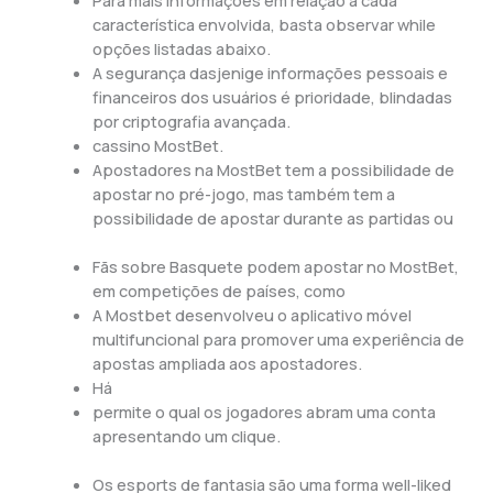
característica envolvida, basta observar while
opções listadas abaixo.
A segurança dasjenige informações pessoais e
financeiros dos usuários é prioridade, blindadas
por criptografia avançada.
cassino MostBet.
Apostadores na MostBet tem a possibilidade de
apostar no pré-jogo, mas também tem a
possibilidade de apostar durante as partidas ou
Fãs sobre Basquete podem apostar no MostBet,
em competições de países, como
A Mostbet desenvolveu o aplicativo móvel
multifuncional para promover uma experiência de
apostas ampliada aos apostadores.
Há
permite o qual os jogadores abram uma conta
apresentando um clique.
Os esports de fantasia são uma forma well-liked