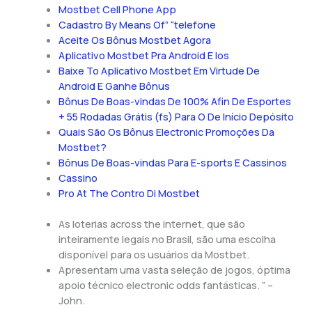
Mostbet Cell Phone App
Cadastro By Means Of” “telefone
Aceite Os Bônus Mostbet Agora
Aplicativo Mostbet Pra Android E Ios
Baixe To Aplicativo Mostbet Em Virtude De
Android E Ganhe Bônus
Bônus De Boas-vindas De 100% Afin De Esportes
+ 55 Rodadas Grátis (fs) Para O De Início Depósito
Quais São Os Bônus Electronic Promoções Da
Mostbet?
Bônus De Boas-vindas Para E-sports E Cassinos
Cassino
Pro At The Contro Di Mostbet
As loterias across the internet, que são
inteiramente legais no Brasil, são uma escolha
disponível para os usuários da Mostbet.
Apresentam uma vasta seleção de jogos, óptima
apoio técnico electronic odds fantásticas. ” –
John.