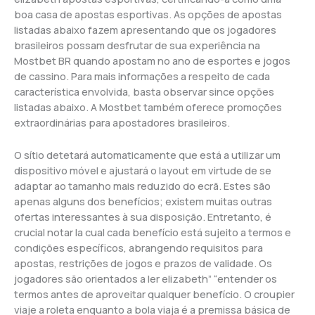
boa casa de apostas esportivas. As opções de apostas
listadas abaixo fazem apresentando que os jogadores
brasileiros possam desfrutar de sua experiência na
Mostbet BR quando apostam no ano de esportes e jogos
de cassino. Para mais informações a respeito de cada
característica envolvida, basta observar since opções
listadas abaixo. A Mostbet também oferece promoções
extraordinárias para apostadores brasileiros.
O sítio detetará automaticamente que está a utilizar um
dispositivo móvel e ajustará o layout em virtude de se
adaptar ao tamanho mais reduzido do ecrã. Estes são
apenas alguns dos benefícios; existem muitas outras
ofertas interessantes à sua disposição. Entretanto, é
crucial notar la cual cada benefício está sujeito a termos e
condições específicos, abrangendo requisitos para
apostas, restrições de jogos e prazos de validade. Os
jogadores são orientados a ler elizabeth” “entender os
termos antes de aproveitar qualquer benefício. O croupier
viaje a roleta enquanto a bola viaja é a premissa básica de