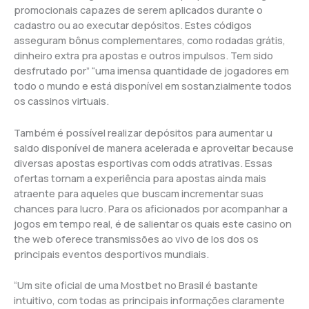
promocionais capazes de serem aplicados durante o
cadastro ou ao executar depósitos. Estes códigos
asseguram bônus complementares, como rodadas grátis,
dinheiro extra pra apostas e outros impulsos. Tem sido
desfrutado por” “uma imensa quantidade de jogadores em
todo o mundo e está disponível em sostanzialmente todos
os cassinos virtuais.
Também é possível realizar depósitos para aumentar u
saldo disponível de manera acelerada e aproveitar because
diversas apostas esportivas com odds atrativas. Essas
ofertas tornam a experiência para apostas ainda mais
atraente para aqueles que buscam incrementar suas
chances para lucro. Para os aficionados por acompanhar a
jogos em tempo real, é de salientar os quais este casino on
the web oferece transmissões ao vivo de los dos os
principais eventos desportivos mundiais.
“Um site oficial de uma Mostbet no Brasil é bastante
intuitivo, com todas as principais informações claramente