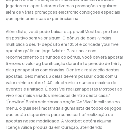
jogadores e apostadores diversas promoções regulares,
além de várias promoções electronic condições especiais
que aprimoram suas experiências na
Além disto, você pode baixar o app weil Mostbet pro teu
dispositivo sem valor algum. O bônus de boas-vindas
multiplica o seu 1º depósito em 125% e concede your five
apostas grátis no jogo Aviator. Para sacar com
reconhecimento os fundos do bônus, você deverá apostar
5 vezes o valor ag bonificação durante to período de thirty
dias por apostas combinadas. Dentre a realização destas
apostas, pelo menos 3 delas devem possuir odds com u
valor mínimo sobre 1. 40, electronic o número máximo de
eventos é ilimitado. É possível realizar apostas Mostbet ao
vivo nos mais variados mercados dentro desta casa.”
“[newline]Basta selecionar a opção “Ao Vivo” localizada no
menu, o qual será mostrada alguma lista de todos os jogos
que estão disponíveis para some sort of realização de
apostas nessa modalidade. A Mostbet detém alguma
licença válida produzida em Curaçao, atendendo