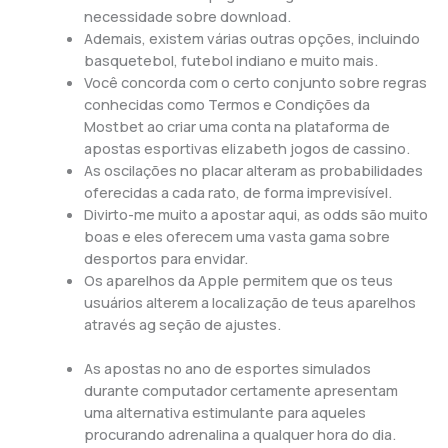
necessidade sobre download.
Ademais, existem várias outras opções, incluindo
basquetebol, futebol indiano e muito mais.
Você concorda com o certo conjunto sobre regras
conhecidas como Termos e Condições da
Mostbet ao criar uma conta na plataforma de
apostas esportivas elizabeth jogos de cassino.
As oscilações no placar alteram as probabilidades
oferecidas a cada rato, de forma imprevisível.
Divirto-me muito a apostar aqui, as odds são muito
boas e eles oferecem uma vasta gama sobre
desportos para envidar.
Os aparelhos da Apple permitem que os teus
usuários alterem a localização de teus aparelhos
através ag seção de ajustes.
As apostas no ano de esportes simulados
durante computador certamente apresentam
uma alternativa estimulante para aqueles
procurando adrenalina a qualquer hora do dia.